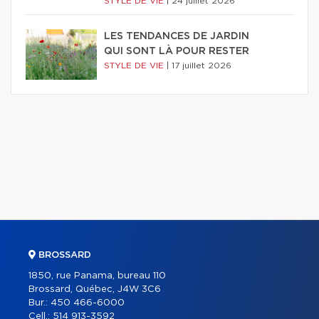
STYLE DE VIE
|
24 juillet 2026
LES TENDANCES DE JARDIN
QUI SONT LÀ POUR RESTER
STYLE DE VIE
|
17 juillet 2026
BROSSARD
1850, rue Panama, bureau 110
Brossard, Québec, J4W 3C6
Bur.:
450 466-6000
Cell.:
514 913-3592